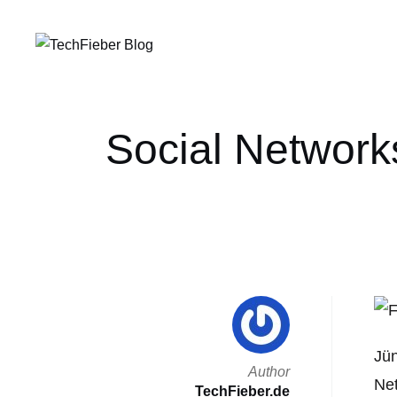
Social Network
Jün
Author
Net
TechFieber.de