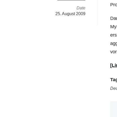
Pro
Date
25. August 2009
Dam
MyS
ers
agg
vor
[Li
Ta
Deu