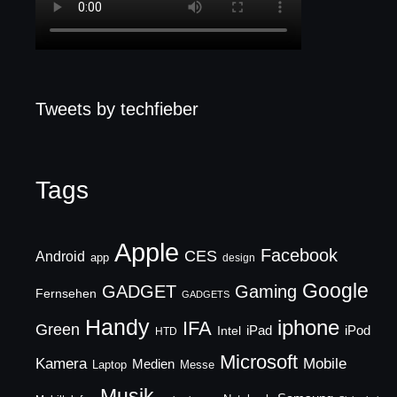
Tweets by techfieber
Tags
Apple
Facebook
CES
Android
app
design
Google
GADGET
Gaming
Fernsehen
GADGETS
Handy
iphone
IFA
Green
iPad
Intel
iPod
HTD
Microsoft
Mobile
Kamera
Medien
Laptop
Messe
Musik