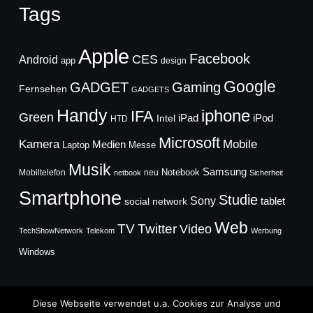
Tags
Apple
Facebook
CES
Android
app
design
Google
GADGET
Gaming
Fernsehen
GADGETS
Handy
iphone
IFA
Green
iPad
Intel
iPod
HTD
Microsoft
Mobile
Kamera
Medien
Laptop
Messe
Musik
Samsung
Notebook
Mobiltelefon
neu
netbook
Sicherheit
Smartphone
Studie
Sony
social network
tablet
Web
TV
Twitter
Video
TechShowNetwork
Telekom
Werbung
Windows
Diese Webseite verwendet u.a. Cookies zur Analyse und