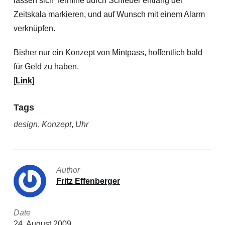
lassen sich Termine durch Schieber entlang der
Zeitskala markieren, und auf Wunsch mit einem Alarm
verknüpfen.
Bisher nur ein Konzept von Mintpass, hoffentlich bald
für Geld zu haben.
[
Link
]
Tags
design
,
Konzept
,
Uhr
Author
Fritz Effenberger
Date
24. August 2009