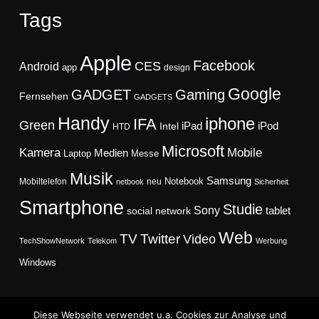
Tags
Apple
Facebook
CES
Android
app
design
Google
GADGET
Gaming
Fernsehen
GADGETS
Handy
iphone
IFA
Green
iPad
Intel
iPod
HTD
Microsoft
Mobile
Kamera
Medien
Laptop
Messe
Musik
Samsung
Notebook
Mobiltelefon
neu
netbook
Sicherheit
Smartphone
Studie
Sony
social network
tablet
Web
TV
Twitter
Video
TechShowNetwork
Telekom
Werbung
Windows
Diese Webseite verwendet u.a. Cookies zur Analyse und