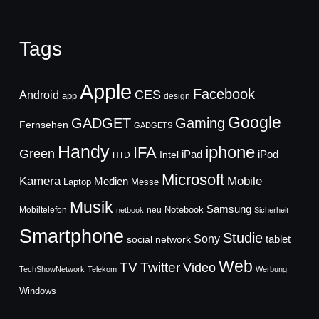
Tags
Apple
Facebook
CES
Android
app
design
Google
GADGET
Gaming
Fernsehen
GADGETS
Handy
iphone
IFA
Green
iPad
Intel
iPod
HTD
Microsoft
Mobile
Kamera
Medien
Laptop
Messe
Musik
Samsung
Notebook
Mobiltelefon
neu
netbook
Sicherheit
Smartphone
Studie
Sony
social network
tablet
Web
TV
Twitter
Video
TechShowNetwork
Telekom
Werbung
Windows