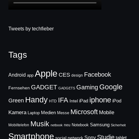
Tweets by techfieber
Tags
Apple
Facebook
CES
Android
app
design
Google
GADGET
Gaming
Fernsehen
GADGETS
Handy
iphone
IFA
Green
iPad
Intel
iPod
HTD
Microsoft
Mobile
Kamera
Medien
Laptop
Messe
Musik
Samsung
Notebook
Mobiltelefon
neu
netbook
Sicherheit
Smartphone
Studie
Sony
social network
tablet