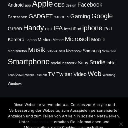
Apple
Facebook
CES
Android
app
design
Google
GADGET
Gaming
Fernsehen
GADGETS
Handy
iphone
IFA
Green
iPad
Intel
iPod
HTD
Microsoft
Mobile
Kamera
Medien
Laptop
Messe
Musik
Samsung
Notebook
Mobiltelefon
neu
netbook
Sicherheit
Smartphone
Studie
Sony
social network
tablet
Web
TV
Twitter
Video
TechShowNetwork
Telekom
Werbung
Windows
Diese Webseite verwendet u.a. Cookies zur Analyse und
Verbesserung der Webseite, zum Ausspielen personalisierter
Anzeigen und zum Teilen von Artikeln in sozialen Netzwerken.
Copyright © 2026
Unter
Datenschutz
erhalten Sie Informationen und
TechFieber Blog
Möglichkeiten, diese Cookies auszuschalten.