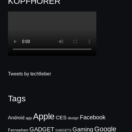
KOPFHÖRER
Tweets by techfieber
Tags
Apple
Facebook
CES
Android
app
design
Google
GADGET
Gaming
Fernsehen
GADGETS