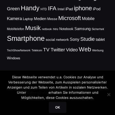
Handy
iphone
IFA
Green
iPad
Intel
iPod
HTD
Microsoft
Mobile
Kamera
Medien
Laptop
Messe
Musik
Samsung
Notebook
Mobiltelefon
neu
netbook
Sicherheit
Smartphone
Studie
Sony
social network
tablet
Web
TV
Twitter
Video
TechShowNetwork
Telekom
Werbung
Windows
Diese Webseite verwendet u.a. Cookies zur Analyse und
Verbesserung der Webseite, zum Ausspielen personalisierter
Anzeigen und zum Teilen von Artikeln in sozialen Netzwerken.
Copyright © 2026
Unter
Datenschutz
erhalten Sie Informationen und
TechFieber Blog
Möglichkeiten, diese Cookies auszuschalten.
Designed by
WPZOOM
OK