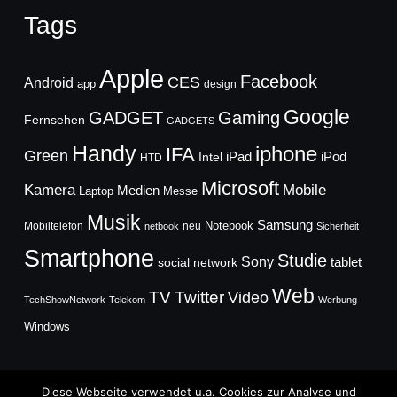
Tags
Apple
Facebook
CES
Android
app
design
Google
GADGET
Gaming
Fernsehen
GADGETS
Handy
iphone
IFA
Green
iPad
Intel
iPod
HTD
Microsoft
Mobile
Kamera
Medien
Laptop
Messe
Musik
Samsung
Notebook
Mobiltelefon
neu
netbook
Sicherheit
Smartphone
Studie
Sony
social network
tablet
Web
TV
Twitter
Video
TechShowNetwork
Telekom
Werbung
Windows
Diese Webseite verwendet u.a. Cookies zur Analyse und