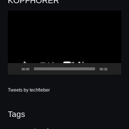
KOPFHÖRER
Video-
Player
00:00
00:32
Tweets by techfieber
Tags