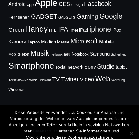
Apple
Facebook
CES
Android
app
design
Google
GADGET
Gaming
Fernsehen
GADGETS
Handy
iphone
IFA
Green
iPad
Intel
iPod
HTD
Microsoft
Mobile
Kamera
Medien
Laptop
Messe
Musik
Samsung
Notebook
Mobiltelefon
neu
netbook
Sicherheit
Smartphone
Studie
Sony
social network
tablet
Web
TV
Twitter
Video
TechShowNetwork
Telekom
Werbung
Windows
Diese Webseite verwendet u.a. Cookies zur Analyse und
Verbesserung der Webseite, zum Ausspielen personalisierter
Anzeigen und zum Teilen von Artikeln in sozialen Netzwerken.
Copyright © 2026
Unter
Datenschutz
erhalten Sie Informationen und
TechFieber Blog
Möglichkeiten, diese Cookies auszuschalten.