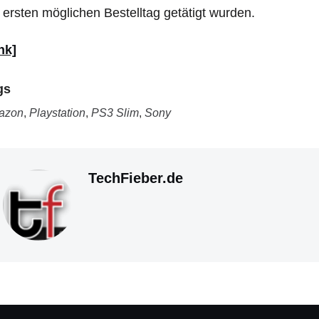
ersten möglichen Bestelltag getätigt wurden.
nk]
gs
azon
,
Playstation
,
PS3 Slim
,
Sony
TechFieber.de