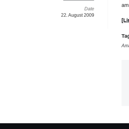
am 
Date
22. August 2009
[Li
Ta
Am