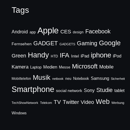
Tags
Apple
Facebook
CES
Android
app
design
Google
GADGET
Gaming
Fernsehen
GADGETS
Handy
iphone
IFA
Green
iPad
Intel
iPod
HTD
Microsoft
Mobile
Kamera
Medien
Laptop
Messe
Musik
Samsung
Notebook
Mobiltelefon
neu
netbook
Sicherheit
Smartphone
Studie
Sony
social network
tablet
Web
TV
Twitter
Video
TechShowNetwork
Telekom
Werbung
Windows