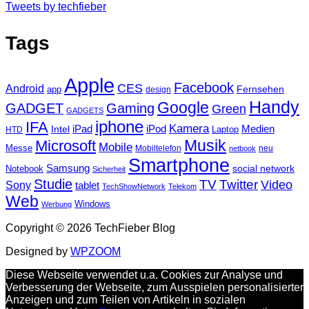
Tweets by techfieber
Tags
Apple
Facebook
CES
Android
Fernsehen
app
design
Handy
Google
GADGET
Gaming
Green
GADGETS
iphone
IFA
Kamera
iPad
Intel
iPod
Medien
Laptop
HTD
Musik
Microsoft
Mobile
Messe
Mobiltelefon
neu
netbook
Smartphone
Samsung
social network
Notebook
Sicherheit
Studie
TV
Twitter
Video
Sony
tablet
TechShowNetwork
Telekom
Web
Windows
Werbung
Copyright © 2026 TechFieber Blog
Designed by
WPZOOM
Diese Webseite verwendet u.a. Cookies zur Analyse und
Verbesserung der Webseite, zum Ausspielen personalisierter
Anzeigen und zum Teilen von Artikeln in sozialen