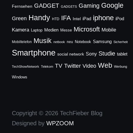
Google
GADGET
Gaming
Fernsehen
GADGETS
Handy
iphone
IFA
Green
iPad
Intel
iPod
HTD
Microsoft
Mobile
Kamera
Medien
Laptop
Messe
Musik
Samsung
Notebook
Mobiltelefon
neu
netbook
Sicherheit
Smartphone
Studie
Sony
social network
tablet
Web
TV
Twitter
Video
TechShowNetwork
Telekom
Werbung
Windows
Copyright © 2026 TechFieber Blog
Designed by
WPZOOM