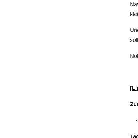
Nav
kle
Und
sol
Nok
[Li
Zu
Ta