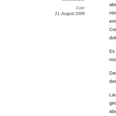
abe
Date
Hin
21. August 2009
ent
Co
do
Es 
noc
Das
das
Lau
ges
abw