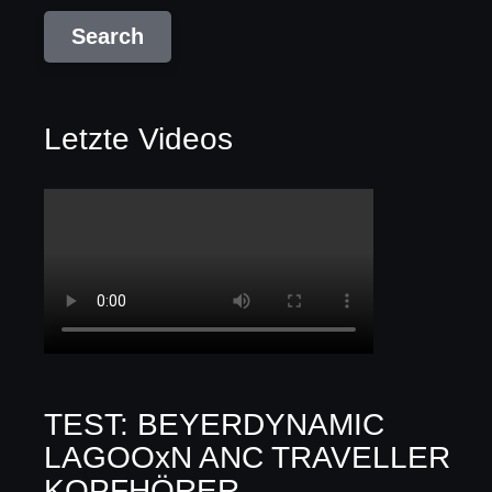
Letzte Videos
TEST: BEYERDYNAMIC
LAGOOxN ANC TRAVELLER
KOPFHÖRER