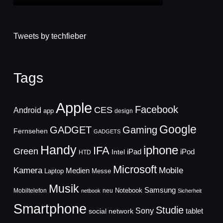
Tweets by techfieber
Tags
Apple
Facebook
CES
Android
app
design
Google
GADGET
Gaming
Fernsehen
GADGETS
Handy
iphone
IFA
Green
iPad
Intel
iPod
HTD
Microsoft
Mobile
Kamera
Medien
Laptop
Messe
Musik
Samsung
Notebook
Mobiltelefon
neu
netbook
Sicherheit
Smartphone
Studie
Sony
social network
tablet