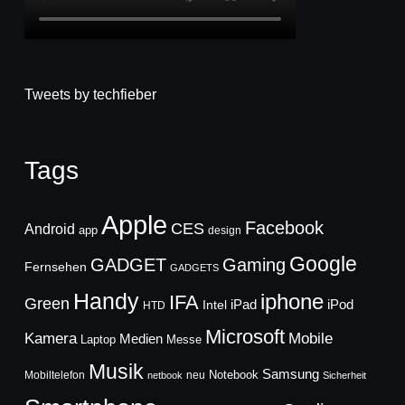
Tweets by techfieber
Tags
Apple
Facebook
CES
Android
app
design
Google
GADGET
Gaming
Fernsehen
GADGETS
Handy
iphone
IFA
Green
iPad
Intel
iPod
HTD
Microsoft
Mobile
Kamera
Medien
Laptop
Messe
Musik
Samsung
Notebook
Mobiltelefon
neu
netbook
Sicherheit