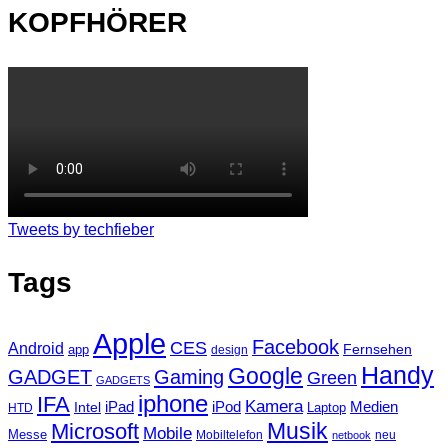
KOPFHÖRER
Tweets by techfieber
Tags
Apple
Facebook
CES
Android
Fernsehen
app
design
Handy
Google
GADGET
Gaming
Green
GADGETS
iphone
IFA
Kamera
iPad
Intel
iPod
Medien
Laptop
HTD
Musik
Microsoft
Mobile
Messe
Mobiltelefon
neu
netbook