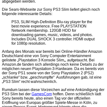
abgegeben werden.
Die Sears-Webseite zur Sony PS3 Slim liefert gleich noch
folgende interessante Details:
PS3, SLIM High-Definition Blu-ray player for the
best movie experience. Free PLAYSTATION
Network membership. 120GB HDD for
downloading games, music, videos, and photos.
Includes DUAL SHOCK 3 controller. HDMI output
for 1080p resolution.
Anfang des Monats war bereits bei Online-Händler Amazon
Deutschland eine von Sony Computer Entertainment
gelistete „
Playstation 3 Konsole Slim
„, aufgetaucht. Bei
Amazon.de fanden sich allerdings noch keine Details zu der
möglichen neuen Playstation-3-Hardware. Da es bereits von
der Sony PS1 sowie von der Sony Playstation 2 (PS2)
„schlanke“ bzw. „geschrumpfte“ Ausführungen gab, ist eine
„PS3 Slim“ recht wahrscheinlich.
Rumdum lassen diese Vorzeichen auf eine Ankündigung der
PS3 Slim bei der
GamesCom
hoffen. Denn
schließlich
lädt
Sony bereits heute, also einen Tag vor der offiziellen
Eröffnung
von Europas größter Spiele-Messe in Köln,
zu
einem Presse-Event. Hintergrund könnte eben die