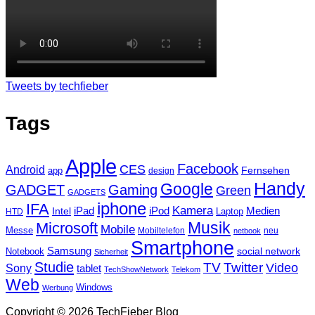
Tweets by techfieber
Tags
Apple
Facebook
CES
Android
Fernsehen
app
design
Handy
Google
GADGET
Gaming
Green
GADGETS
iphone
IFA
Kamera
iPad
Intel
iPod
Medien
Laptop
HTD
Musik
Microsoft
Mobile
Messe
Mobiltelefon
neu
netbook
Smartphone
Samsung
social network
Notebook
Sicherheit
Studie
TV
Twitter
Video
Sony
tablet
TechShowNetwork
Telekom
Web
Windows
Werbung
Copyright © 2026 TechFieber Blog