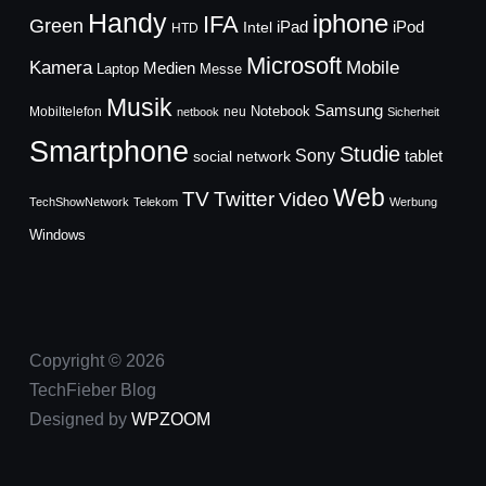
Handy
iphone
IFA
Green
iPad
Intel
iPod
HTD
Microsoft
Mobile
Kamera
Medien
Laptop
Messe
Musik
Samsung
Notebook
Mobiltelefon
neu
netbook
Sicherheit
Smartphone
Studie
Sony
social network
tablet
Web
TV
Twitter
Video
TechShowNetwork
Telekom
Werbung
Windows
Copyright © 2026
TechFieber Blog
Designed by
WPZOOM