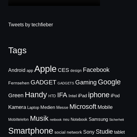
Tweets by techfieber
Tags
Apple
Facebook
CES
Android
app
design
Google
GADGET
Gaming
Fernsehen
GADGETS
Handy
iphone
IFA
Green
iPad
Intel
iPod
HTD
Microsoft
Mobile
Kamera
Medien
Laptop
Messe
Musik
Samsung
Notebook
Mobiltelefon
neu
netbook
Sicherheit
Smartphone
Studie
Sony
social network
tablet