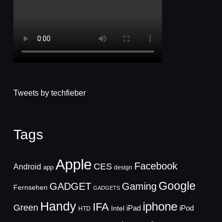
Tweets by techfieber
Tags
Apple
Facebook
CES
Android
app
design
Google
GADGET
Gaming
Fernsehen
GADGETS
Handy
iphone
IFA
Green
iPad
Intel
iPod
HTD