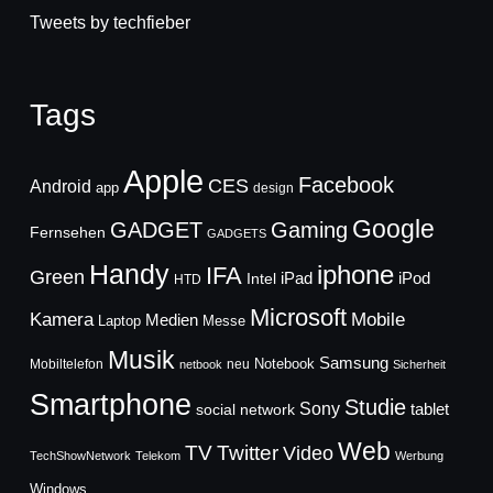
Tweets by techfieber
Tags
Apple
Facebook
CES
Android
app
design
Google
GADGET
Gaming
Fernsehen
GADGETS
Handy
iphone
IFA
Green
iPad
Intel
iPod
HTD
Microsoft
Mobile
Kamera
Medien
Laptop
Messe
Musik
Samsung
Notebook
Mobiltelefon
neu
netbook
Sicherheit
Smartphone
Studie
Sony
social network
tablet
Web
TV
Twitter
Video
TechShowNetwork
Telekom
Werbung
Windows