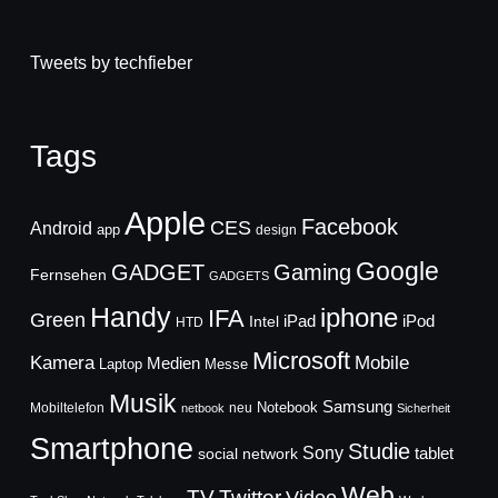
Tweets by techfieber
Tags
Apple
Facebook
CES
Android
app
design
Google
GADGET
Gaming
Fernsehen
GADGETS
Handy
iphone
IFA
Green
iPad
Intel
iPod
HTD
Microsoft
Mobile
Kamera
Medien
Laptop
Messe
Musik
Samsung
Notebook
Mobiltelefon
neu
netbook
Sicherheit
Smartphone
Studie
Sony
social network
tablet
Web
TV
Twitter