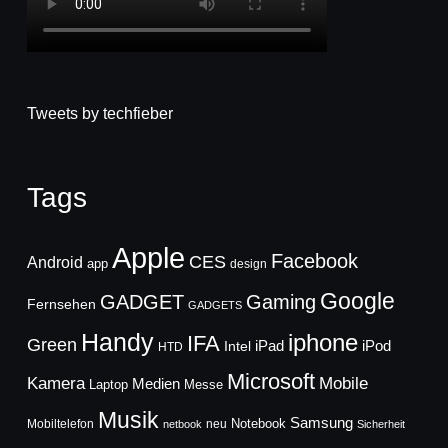
Tweets by techfieber
Tags
Apple
Facebook
CES
Android
app
design
Google
GADGET
Gaming
Fernsehen
GADGETS
Handy
iphone
IFA
Green
iPad
Intel
iPod
HTD
Microsoft
Mobile
Kamera
Medien
Laptop
Messe
Musik
Samsung
Notebook
Mobiltelefon
neu
netbook
Sicherheit