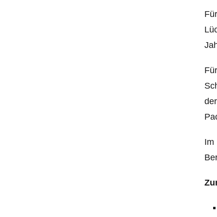
Für
Lüc
Jah
Für
Sch
der
Pac
Im 
Ber
Zu