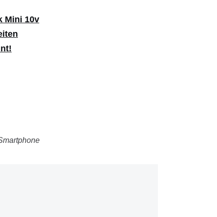
k Mini 10v
eiten
nt!
Smartphone