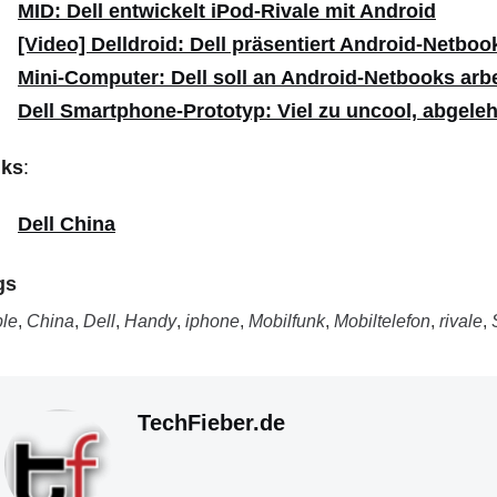
MID: Dell entwickelt iPod-Rivale mit Android
[Video] Delldroid: Dell präsentiert Android-Netboo
Mini-Computer: Dell soll an Android-Netbooks arb
Dell Smartphone-Prototyp: Viel zu uncool, abgeleh
nks
:
Dell China
gs
le
,
China
,
Dell
,
Handy
,
iphone
,
Mobilfunk
,
Mobiltelefon
,
rivale
,
TechFieber.de