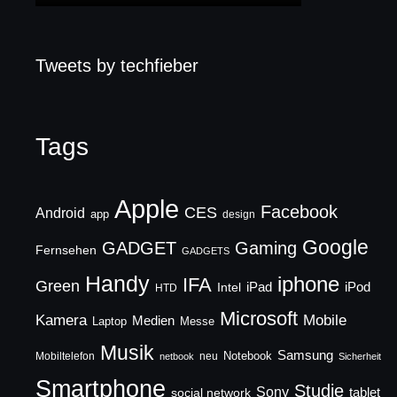
Tweets by techfieber
Tags
Apple
Facebook
CES
Android
app
design
Google
GADGET
Gaming
Fernsehen
GADGETS
Handy
iphone
IFA
Green
iPad
Intel
iPod
HTD
Microsoft
Mobile
Kamera
Medien
Laptop
Messe
Musik
Samsung
Notebook
Mobiltelefon
neu
netbook
Sicherheit
Smartphone
Studie
Sony
social network
tablet