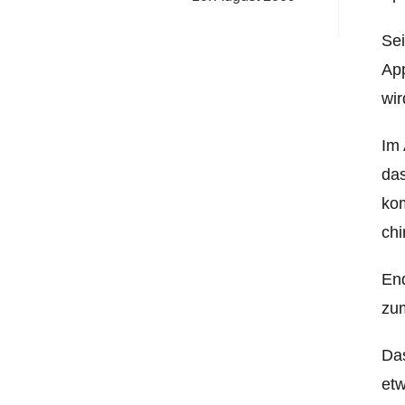
Sei
App
wir
Im 
das
kom
chi
End
zum
Das
etw