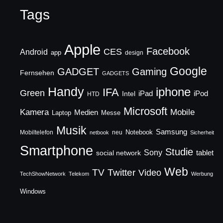
Tags
Apple
Facebook
CES
Android
app
design
Google
GADGET
Gaming
Fernsehen
GADGETS
Handy
iphone
IFA
Green
iPad
Intel
iPod
HTD
Microsoft
Mobile
Kamera
Medien
Laptop
Messe
Musik
Samsung
Notebook
Mobiltelefon
neu
netbook
Sicherheit
Smartphone
Studie
Sony
social network
tablet
Web
TV
Twitter
Video
TechShowNetwork
Telekom
Werbung
Windows