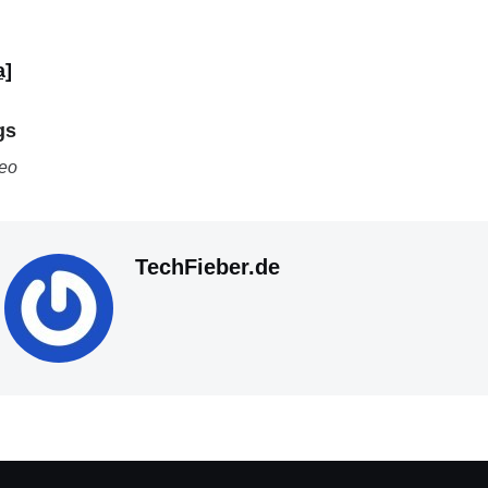
a]
gs
eo
TechFieber.de