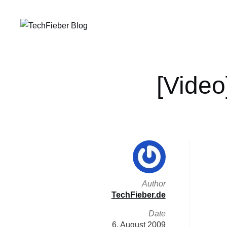
[Vide
Author
TechFieber.de
Date
6. August 2009