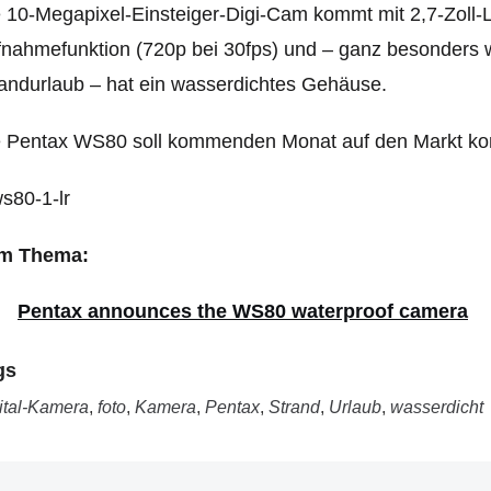
 10-Megapixel-Einsteiger-Digi-Cam kommt mit 2,7-Zoll
nahmefunktion (720p bei 30fps) und – ganz besonders w
andurlaub – hat ein wasserdichtes Gehäuse.
e Pentax WS80 soll kommenden Monat auf den Markt ko
m Thema:
Pentax announces the WS80 waterproof camera
gs
ital-Kamera
,
foto
,
Kamera
,
Pentax
,
Strand
,
Urlaub
,
wasserdicht