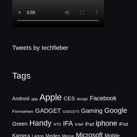
Tweets by techfieber
Tags
Apple
Facebook
CES
Android
app
design
Google
GADGET
Gaming
Fernsehen
GADGETS
Handy
iphone
IFA
Green
iPad
Intel
iPod
HTD
Microsoft
Mobile
Kamera
Medien
Laptop
Messe