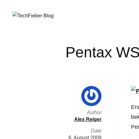
Pentax WS8
Ers
Author
be
Alex Reiger
Pe
Date
6. August 2009