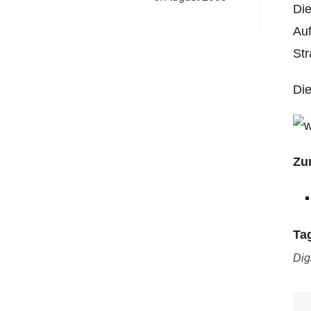
Die
Auf
Str
Di
Zu
Ta
Dig