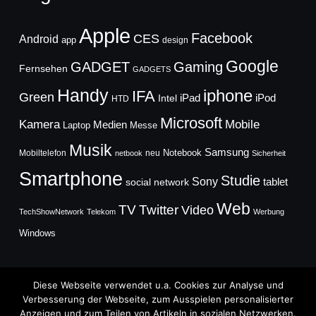
Apple
Facebook
CES
Android
app
design
Google
GADGET
Gaming
Fernsehen
GADGETS
Handy
iphone
IFA
Green
iPad
Intel
iPod
HTD
Microsoft
Mobile
Kamera
Medien
Laptop
Messe
Musik
Samsung
Notebook
Mobiltelefon
neu
netbook
Sicherheit
Smartphone
Studie
Sony
social network
tablet
Web
TV
Twitter
Video
TechShowNetwork
Telekom
Werbung
Windows
Diese Webseite verwendet u.a. Cookies zur Analyse und
Verbesserung der Webseite, zum Ausspielen personalisierter
Anzeigen und zum Teilen von Artikeln in sozialen Netzwerken.
Copyright © 2026