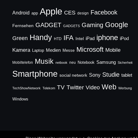
Apple
Facebook
CES
Android
app
design
Google
GADGET
Gaming
Fernsehen
GADGETS
Handy
iphone
IFA
Green
iPad
Intel
iPod
HTD
Microsoft
Mobile
Kamera
Medien
Laptop
Messe
Musik
Samsung
Notebook
Mobiltelefon
neu
netbook
Sicherheit
Smartphone
Studie
Sony
social network
tablet
Web
TV
Twitter
Video
TechShowNetwork
Telekom
Werbung
Windows
Copyright © 2026 TechFieber Blog