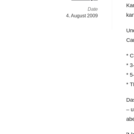
Kam
Date
ka
4. August 2009
Und
Cam
* 
* 3
* 5
* 
Da
– u
abe