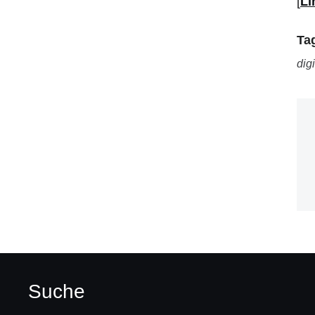
[
Li
Ta
dig
Suche