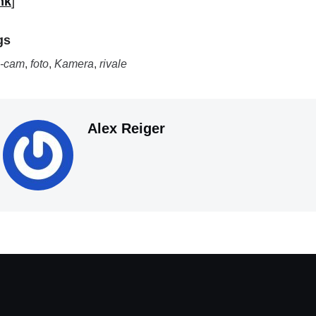
nk
]
gs
i-cam
,
foto
,
Kamera
,
rivale
Alex Reiger