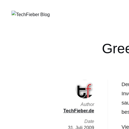
Gree
Der
Inv
sa
Author
TechFieber.de
bes
Date
Vie
31. Juli 2009