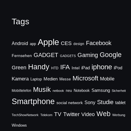
Tags
Apple
Facebook
CES
Android
app
design
Google
GADGET
Gaming
Fernsehen
GADGETS
Handy
iphone
IFA
Green
iPad
Intel
iPod
HTD
Microsoft
Mobile
Kamera
Medien
Laptop
Messe
Musik
Samsung
Notebook
Mobiltelefon
neu
netbook
Sicherheit
Smartphone
Studie
Sony
social network
tablet
Web
TV
Twitter
Video
TechShowNetwork
Telekom
Werbung
Windows