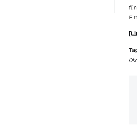
fün
Fir
[Li
Ta
Ök