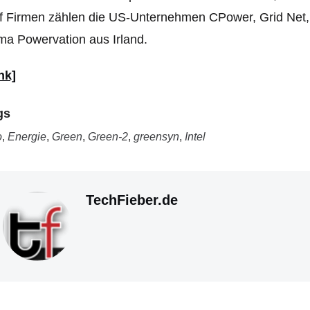
f Firmen zählen die US-Unternehmen CPower, Grid Net,
ma Powervation aus Irland.
nk]
gs
o
,
Energie
,
Green
,
Green-2
,
greensyn
,
Intel
TechFieber.de