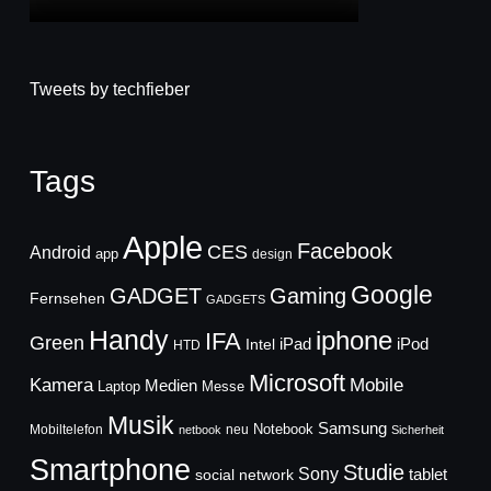
Tweets by techfieber
Tags
Apple
Facebook
CES
Android
app
design
Google
GADGET
Gaming
Fernsehen
GADGETS
Handy
iphone
IFA
Green
iPad
Intel
iPod
HTD
Microsoft
Mobile
Kamera
Medien
Laptop
Messe
Musik
Samsung
Notebook
Mobiltelefon
neu
netbook
Sicherheit
Smartphone
Studie
Sony
social network
tablet