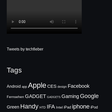
Tweets by techfieber
Tags
Apple
Facebook
CES
Android
app
design
Google
GADGET
Gaming
Fernsehen
GADGETS
Handy
iphone
IFA
Green
iPad
Intel
iPod
HTD