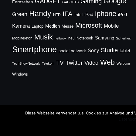
Google
GADGET
Gaming
Fernsehen
GADGETS
Handy
iphone
IFA
Green
iPad
Intel
iPod
HTD
Microsoft
Mobile
Kamera
Medien
Laptop
Messe
Musik
Samsung
Notebook
Mobiltelefon
neu
netbook
Sicherheit
Smartphone
Studie
Sony
social network
tablet
Web
TV
Twitter
Video
TechShowNetwork
Telekom
Werbung
Windows
Copyright © 2026 TechFieber Blog
Diese Webseite verwendet u.a. Cookies zur Analyse und V
Datensch
Designed by
WPZOOM