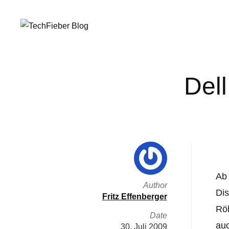
Del
Ab 
Author
Dis
Fritz Effenberger
Röh
Date
auc
30. Juli 2009