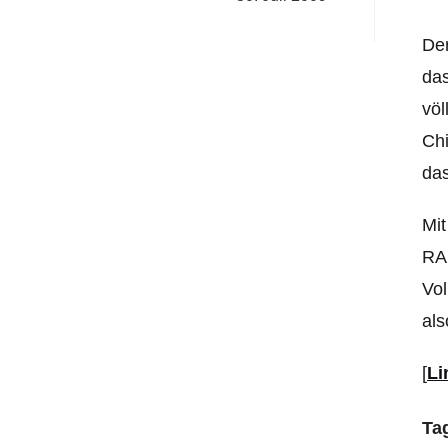
Der
das
völ
Chi
das
Mit
RAM
Vol
als
[
Li
Ta