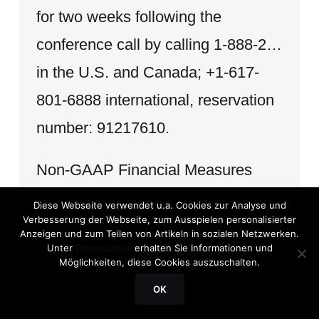
for two weeks following the
conference call by calling 1-888-2…
in the U.S. and Canada; +1-617-
801-6888 international, reservation
number: 91217610.
Non-GAAP Financial Measures
Diese Webseite verwendet u.a. Cookies zur Analyse und
This release refers to operating
Verbesserung der Webseite, zum Ausspielen personalisierter
Anzeigen und zum Teilen von Artikeln in sozialen Netzwerken.
cash flow (operating income before
Unter
Datenschutz
erhalten Sie Informationen und
Möglichkeiten, diese Cookies auszuschalten.
depreciation, amortization of
OK
intangible assets, and stock-based