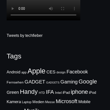
Tweets by techfieber
Tags
Apple
Facebook
CES
Android
app
design
Google
GADGET
Gaming
Fernsehen
GADGETS
Handy
iphone
IFA
Green
iPad
Intel
iPod
HTD
Microsoft
Mobile
Kamera
Medien
Laptop
Messe