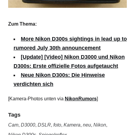
Zum Thema:
More Nikon D300s sightings in lead up to
rumored July 30th announcement
[Update] [Video] Nikon D3000 und Nikon
D300s: Erste offizielle Fotos aufgetaucht
Neue Nikon D300s: Die Hinweise
verdichten sich
[Kamera-Photos unten via
NikonRumors
]
Tags
Cam
,
D3000
,
DSLR
,
foto
,
Kamera
,
neu
,
Nikon
,
Nikon D300s
,
Spiegelreflex