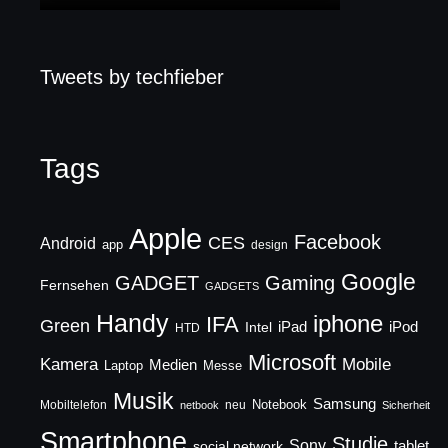
Tweets by techfieber
Tags
Apple
Facebook
CES
Android
app
design
Google
GADGET
Gaming
Fernsehen
GADGETS
Handy
iphone
IFA
Green
iPad
Intel
iPod
HTD
Microsoft
Mobile
Kamera
Medien
Laptop
Messe
Musik
Samsung
Notebook
Mobiltelefon
neu
netbook
Sicherheit
Smartphone
Studie
Sony
social network
tablet