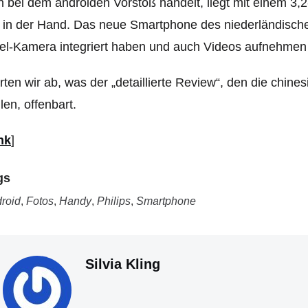
h bei dem androiden Vorstoß handelt, liegt mit einem 3,
 in der Hand.
Das neue Smartphone des niederländischen
el-Kamera integriert haben und auch Videos aufnehmen
ten wir ab, was der „detaillierte Review“, den die chine
len, offenbart.
nk
]
gs
roid
,
Fotos
,
Handy
,
Philips
,
Smartphone
Silvia Kling