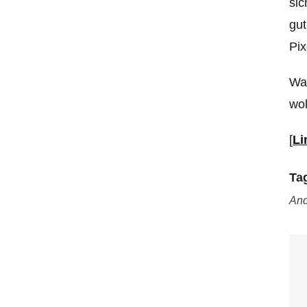
sic
gut
Pix
War
wol
[
Li
Ta
And