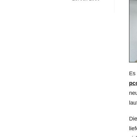
Es 
pc
neu
lau
Die
lie