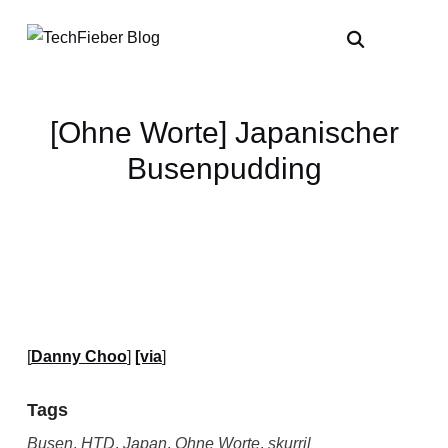
[Ohne Worte] Japanischer
Busenpudding
[
Danny Choo
]
[via
]
Tags
Busen
,
HTD
,
Japan
,
Ohne Worte
,
skurril