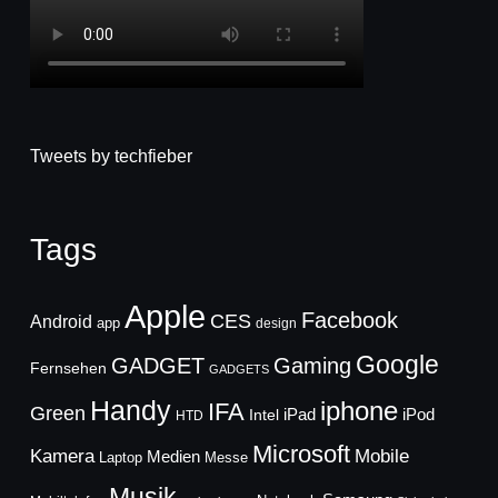
Tweets by techfieber
Tags
Apple
Facebook
CES
Android
app
design
Google
GADGET
Gaming
Fernsehen
GADGETS
Handy
iphone
IFA
Green
iPad
Intel
iPod
HTD
Microsoft
Mobile
Kamera
Medien
Laptop
Messe
Musik