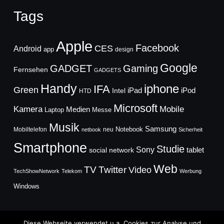
Tags
Apple
Facebook
CES
Android
app
design
Google
GADGET
Gaming
Fernsehen
GADGETS
Handy
iphone
IFA
Green
iPad
Intel
iPod
HTD
Microsoft
Mobile
Kamera
Medien
Laptop
Messe
Musik
Samsung
Notebook
Mobiltelefon
neu
netbook
Sicherheit
Smartphone
Studie
Sony
social network
tablet
Web
TV
Twitter
Video
TechShowNetwork
Telekom
Werbung
Windows
Diese Webseite verwendet u.a. Cookies zur Analyse und