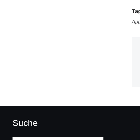
Ta
App
Suche