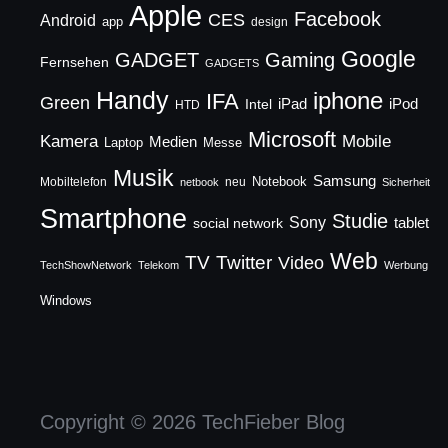
Apple
Facebook
CES
Android
app
design
Google
GADGET
Gaming
Fernsehen
GADGETS
Handy
iphone
IFA
Green
iPad
Intel
iPod
HTD
Microsoft
Mobile
Kamera
Medien
Laptop
Messe
Musik
Samsung
Notebook
Mobiltelefon
neu
netbook
Sicherheit
Smartphone
Studie
Sony
social network
tablet
Web
TV
Twitter
Video
TechShowNetwork
Telekom
Werbung
Windows
Copyright © 2026 TechFieber Blog