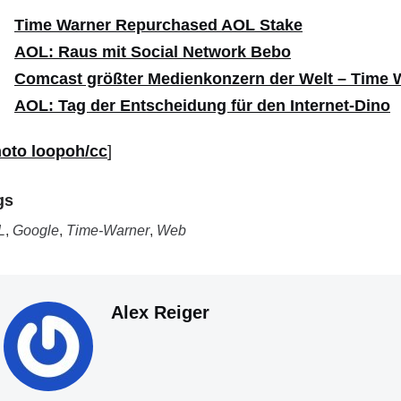
Time Warner Repurchased AOL Stake
AOL: Raus mit Social Network Bebo
Comcast größter Medienkonzern der Welt – Time W
AOL: Tag der Entscheidung für den Internet-Dino
oto loopoh/cc
]
gs
L
,
Google
,
Time-Warner
,
Web
Alex Reiger