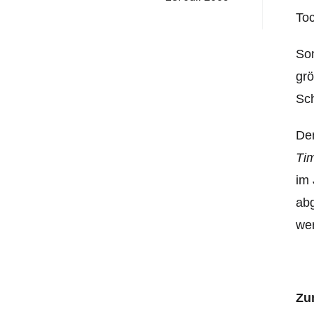
Toc
Som
grö
Sc
Den
Ti
im 
abg
wer
Zu