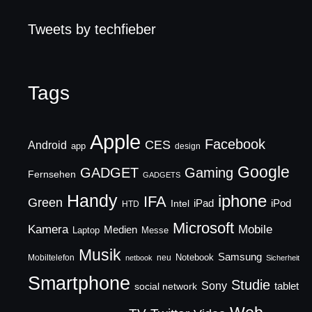
Tweets by techfieber
Tags
Apple
Facebook
CES
Android
app
design
Google
GADGET
Gaming
Fernsehen
GADGETS
Handy
iphone
IFA
Green
iPad
Intel
iPod
HTD
Microsoft
Mobile
Kamera
Medien
Laptop
Messe
Musik
Samsung
Notebook
Mobiltelefon
neu
netbook
Sicherheit
Smartphone
Studie
Sony
social network
tablet