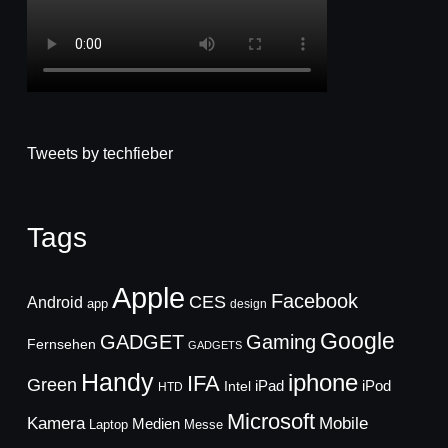
Tweets by techfieber
Tags
Apple
Facebook
CES
Android
app
design
Google
GADGET
Gaming
Fernsehen
GADGETS
Handy
iphone
IFA
Green
iPad
Intel
iPod
HTD
Microsoft
Mobile
Kamera
Medien
Laptop
Messe