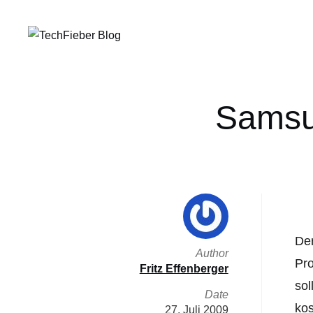
Samsu
Der
Author
Pro
Fritz Effenberger
sol
Date
kos
27. Juli 2009