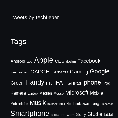
Tweets by techfieber
Tags
Apple
Facebook
CES
Android
app
design
Google
GADGET
Gaming
Fernsehen
GADGETS
Handy
iphone
IFA
Green
iPad
Intel
iPod
HTD
Microsoft
Mobile
Kamera
Medien
Laptop
Messe
Musik
Samsung
Notebook
Mobiltelefon
neu
netbook
Sicherheit
Smartphone
Studie
Sony
social network
tablet