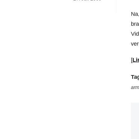
Na,
bra
Vid
ver
[
Li
Ta
ar