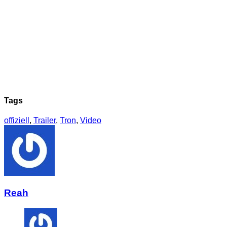
Tags
offiziell
,
Trailer
,
Tron
,
Video
Reah