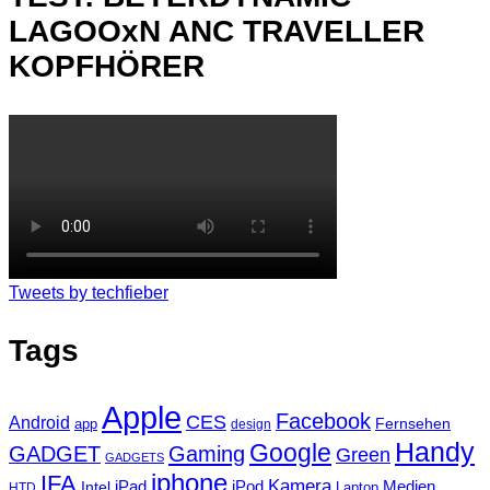
LAGOOxN ANC TRAVELLER
KOPFHÖRER
Tweets by techfieber
Tags
Apple
Facebook
CES
Android
Fernsehen
app
design
Handy
Google
GADGET
Gaming
Green
GADGETS
iphone
IFA
Kamera
iPad
Intel
iPod
Medien
Laptop
HTD