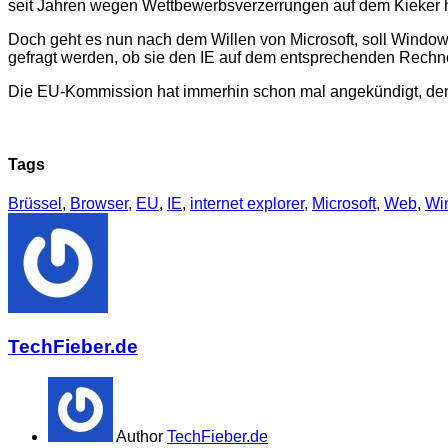
seit Jahren wegen Wettbewerbsverzerrungen auf dem Kieker 
Doch geht es nun nach dem Willen von Microsoft, soll Window
gefragt werden, ob sie den IE auf dem entsprechenden Rechner 
Die EU-Kommission hat immerhin schon mal angekündigt, den
Tags
Brüssel
,
Browser
,
EU
,
IE
,
internet explorer
,
Microsoft
,
Web
,
Wi
TechFieber.de
Author
TechFieber.de