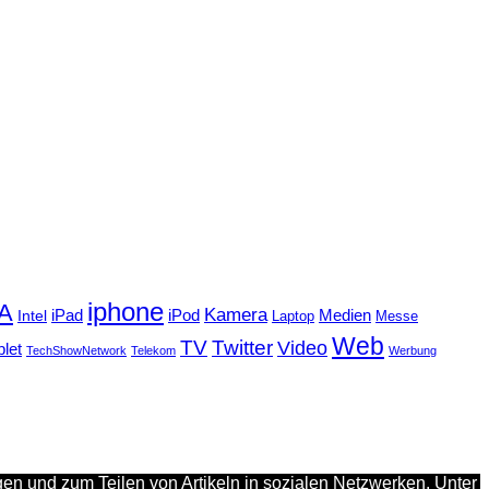
iphone
FA
Kamera
iPad
Intel
iPod
Medien
Laptop
Messe
Web
TV
Twitter
Video
blet
TechShowNetwork
Telekom
Werbung
en und zum Teilen von Artikeln in sozialen Netzwerken. Unter