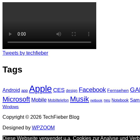
Tweets by techfieber
Tags
Apple
Facebook
GA
CES
Android
Fernsehen
app
design
Musik
Microsoft
Mobile
Sam
Notebook
Mobiltelefon
neu
netbook
Windows
Copyright © 2026 TechFieber Blog
Designed by
WPZOOM
Diese Webseite verwendet u.a. Cookies zur Analyse und Verbe