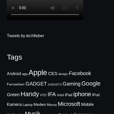
Tweets by techfieber
Tags
Apple
Facebook
CES
Android
app
design
Google
GADGET
Gaming
Fernsehen
GADGETS
Handy
iphone
IFA
Green
iPad
Intel
iPod
HTD
Microsoft
Mobile
Kamera
Medien
Laptop
Messe
Musik