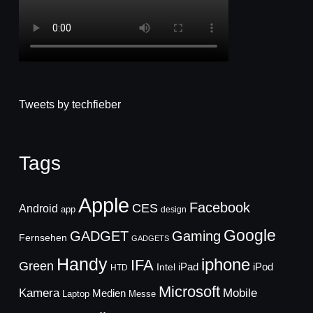
Tweets by techfieber
Tags
Apple
Facebook
CES
Android
app
design
Google
GADGET
Gaming
Fernsehen
GADGETS
Handy
iphone
IFA
Green
iPad
Intel
iPod
HTD
Microsoft
Mobile
Kamera
Medien
Laptop
Messe