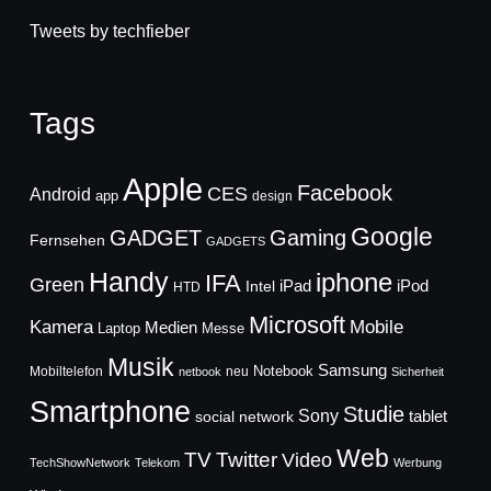
Tweets by techfieber
Tags
Apple
Facebook
CES
Android
app
design
Google
GADGET
Gaming
Fernsehen
GADGETS
Handy
iphone
IFA
Green
iPad
Intel
iPod
HTD
Microsoft
Mobile
Kamera
Medien
Laptop
Messe
Musik
Samsung
Notebook
Mobiltelefon
neu
netbook
Sicherheit
Smartphone
Studie
Sony
social network
tablet
Web
TV
Twitter
Video
TechShowNetwork
Telekom
Werbung