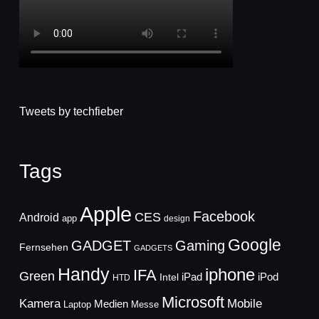
Tweets by techfieber
Tags
Apple
Facebook
CES
Android
app
design
Google
GADGET
Gaming
Fernsehen
GADGETS
Handy
iphone
IFA
Green
iPad
Intel
iPod
HTD
Microsoft
Mobile
Kamera
Medien
Laptop
Messe