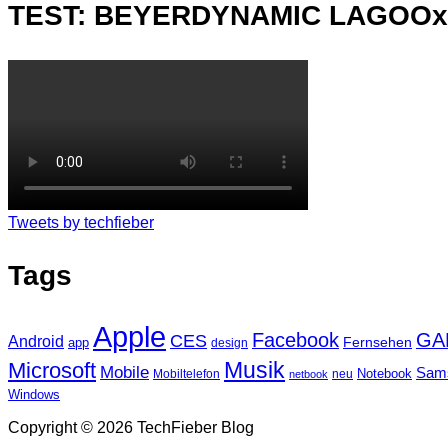
TEST: BEYERDYNAMIC LAGOO
Tweets by techfieber
Tags
Apple
Facebook
GA
CES
Android
Fernsehen
app
design
Musik
Microsoft
Mobile
Sam
Notebook
Mobiltelefon
neu
netbook
Windows
Copyright © 2026 TechFieber Blog