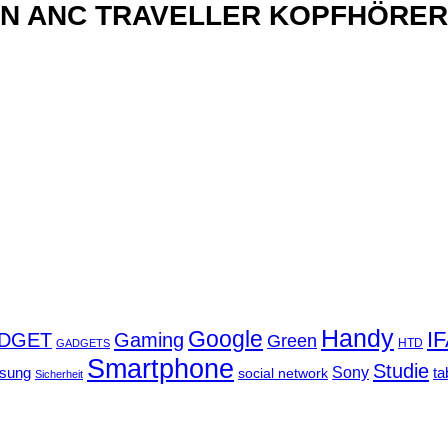
xN ANC TRAVELLER KOPFHÖRER
Handy
Google
I
DGET
Gaming
Green
GADGETS
HTD
Smartphone
Studie
Sony
sung
social network
ta
Sicherheit