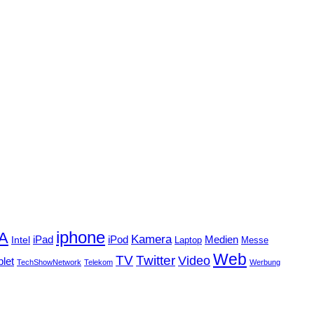
iphone
FA
Kamera
iPad
Intel
iPod
Medien
Laptop
Messe
Web
TV
Twitter
Video
blet
TechShowNetwork
Telekom
Werbung