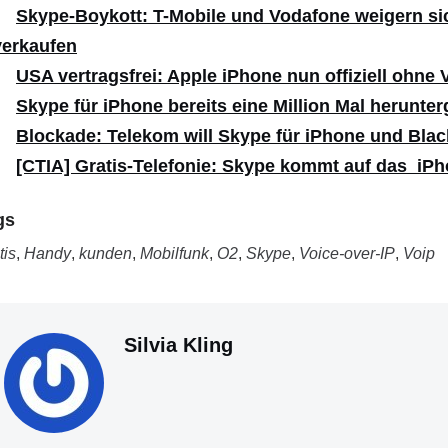
Skype-Boykott: T-Mobile und Vodafone weigern si
verkaufen
USA vertragsfrei: Apple iPhone nun offiziell ohne V
Skype für iPhone bereits eine Million Mal herunte
Blockade: Telekom will Skype für iPhone und Blac
[CTIA] Gratis-Telefonie: Skype kommt auf das iP
gs
tis
,
Handy
,
kunden
,
Mobilfunk
,
O2
,
Skype
,
Voice-over-IP
,
Voip
Silvia Kling