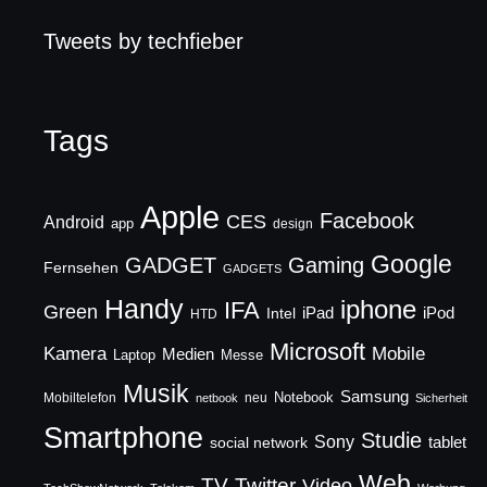
Tweets by techfieber
Tags
Apple
Facebook
CES
Android
app
design
Google
GADGET
Gaming
Fernsehen
GADGETS
Handy
iphone
IFA
Green
iPad
Intel
iPod
HTD
Microsoft
Mobile
Kamera
Medien
Laptop
Messe
Musik
Samsung
Notebook
Mobiltelefon
neu
netbook
Sicherheit
Smartphone
Studie
Sony
social network
tablet
Web
TV
Twitter
Video