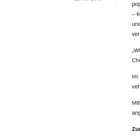
pop
– M
und
ve
„Wi
Che
Im 
veh
Mit
ang
Zu