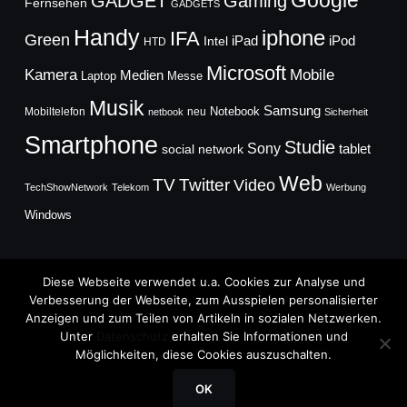
Google
GADGET
Gaming
Fernsehen
GADGETS
Handy
iphone
IFA
Green
iPad
Intel
iPod
HTD
Microsoft
Mobile
Kamera
Medien
Laptop
Messe
Musik
Samsung
Notebook
Mobiltelefon
neu
netbook
Sicherheit
Smartphone
Studie
Sony
social network
tablet
Web
TV
Twitter
Video
TechShowNetwork
Telekom
Werbung
Windows
Diese Webseite verwendet u.a. Cookies zur Analyse und
Verbesserung der Webseite, zum Ausspielen personalisierter
Anzeigen und zum Teilen von Artikeln in sozialen Netzwerken.
Copyright © 2026
Unter
Datenschutz
erhalten Sie Informationen und
TechFieber Blog
Möglichkeiten, diese Cookies auszuschalten.
Designed by
WPZOOM
OK