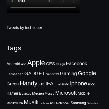
Tweets by techfieber
Tags
Apple
Facebook
CES
Android
app
design
Google
GADGET
Gaming
Fernsehen
GADGETS
Handy
iphone
IFA
Green
iPad
Intel
iPod
HTD
Microsoft
Mobile
Kamera
Medien
Laptop
Messe
Musik
Samsung
Notebook
Mobiltelefon
neu
netbook
Sicherheit