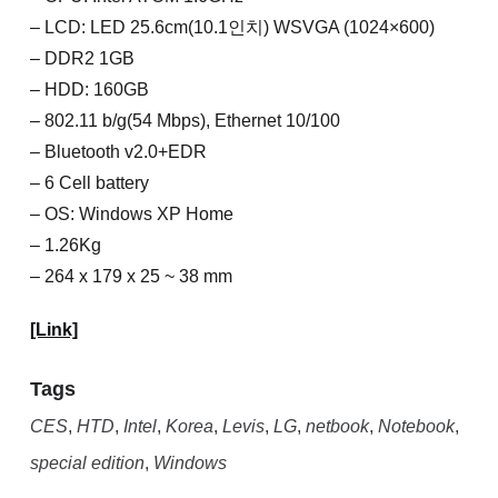
– LCD: LED 25.6cm(10.1인치) WSVGA (1024×600)
– DDR2 1GB
– HDD: 160GB
– 802.11 b/g(54 Mbps), Ethernet 10/100
– Bluetooth v2.0+EDR
– 6 Cell battery
– OS: Windows XP Home
– 1.26Kg
– 264 x 179 x 25 ~ 38 mm
[Link]
Tags
CES
,
HTD
,
Intel
,
Korea
,
Levis
,
LG
,
netbook
,
Notebook
,
special edition
,
Windows