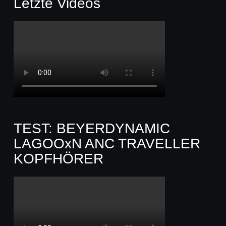
Letzte Videos
TEST: BEYERDYNAMIC
LAGOOxN ANC TRAVELLER
KOPFHÖRER